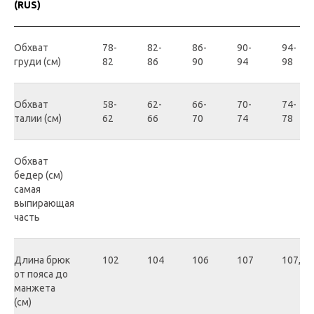
(RUS)
Обхват
78-
82-
86-
90-
94-
груди (см)
82
86
90
94
98
Обхват
58-
62-
66-
70-
74-
талии (см)
62
66
70
74
78
Обхват
бедер (см)
самая
выпирающая
часть
Длина брюк
102
104
106
107
107,5
от пояса до
манжета
(см)