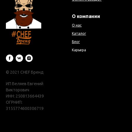
О компании
О нас
Каталог
Блог
Карьера
© 2021 CHEF Бренд
ИП Беляев Евгений
Викторович
ИНН: 250813664439
ОГРНИП:
3155774600306719