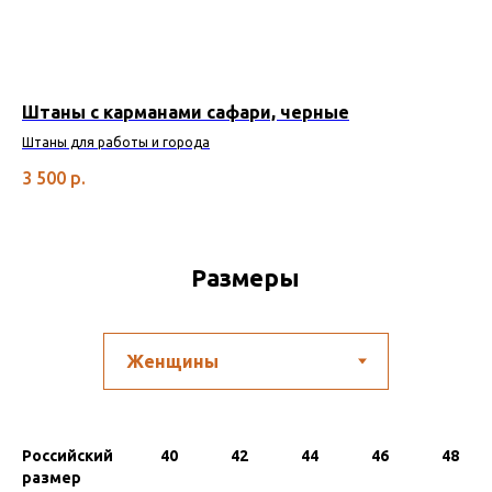
Штаны с карманами сафари, черные
Шт
Штаны для работы и города
Шта
и д
3 500
р.
3 
Размеры
Российский
40
42
44
46
48
размер