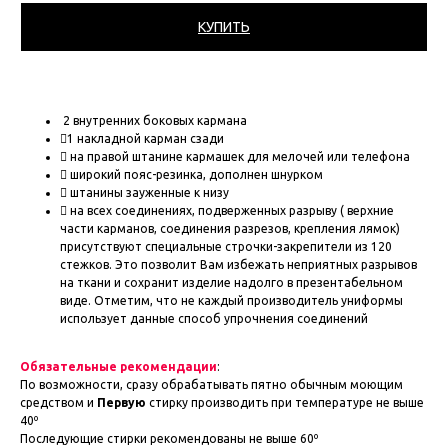
КУПИТЬ
2 внутренних боковых кармана
1 накладной карман сзади
 на правой штанине кармашек для мелочей или телефона
 широкий пояс-резинка, дополнен шнурком
 штанины зауженные к низу
 на всех соединениях, подверженных разрыву ( верхние
части карманов, соединения разрезов, крепления лямок)
присутствуют специальные строчки-закрепители из 120
стежков. Это позволит Вам избежать неприятных разрывов
на ткани и сохранит изделие надолго в презентабельном
виде. Отметим, что не каждый производитель униформы
использует данные способ упрочнения соединений
Обязательные рекомендации
:
По возможности, сразу обрабатывать пятно обычным моющим
средством и
Первую
стирку производить при температуре не выше
40º
Последующие стирки рекомендованы не выше 60º