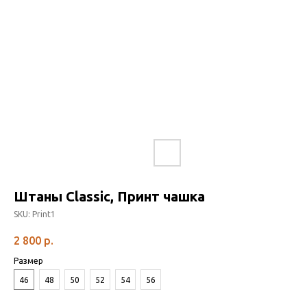
Штаны Classic, Принт чашка
SKU:
Print1
2 800
р.
Размер
46
48
50
52
54
56