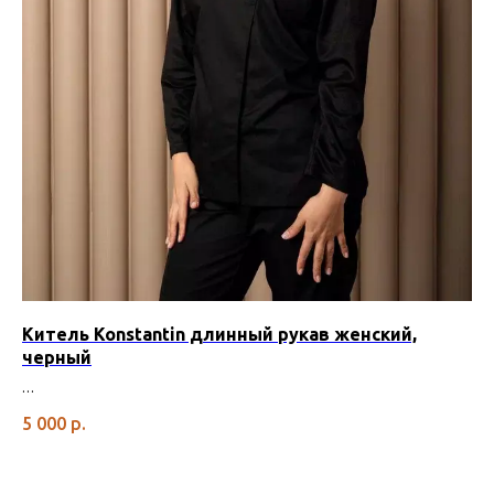
Китель Konstantin длинный рукав женский,
Ки
черный
3 
5 000
р.