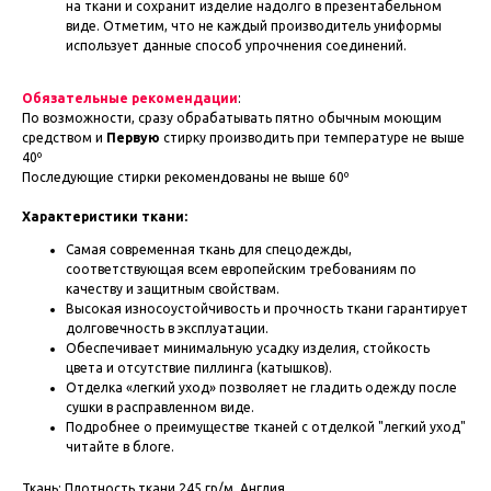
на ткани и сохранит изделие надолго в презентабельном
виде. Отметим, что не каждый производитель униформы
использует данные способ упрочнения соединений.
Обязательные рекомендации
:
По возможности, сразу обрабатывать пятно обычным моющим
средством и
Первую
стирку производить при температуре не выше
40º
Последующие стирки рекомендованы не выше 60º
Характеристики ткани:
Самая современная ткань для спецодежды,
соответствующая всем европейским требованиям по
качеству и защитным свойствам.
Высокая износоустойчивость и прочность ткани гарантирует
долговечность в эксплуатации.
Обеспечивает минимальную усадку изделия, стойкость
цвета и отсутствие пиллинга (катышков).
Отделка «легкий уход» позволяет не гладить одежду после
сушки в расправленном виде.
Подробнее о преимуществе тканей с отделкой "легкий уход"
читайте в блоге.
Ткань: Плотность ткани 245 гр/м, Англия