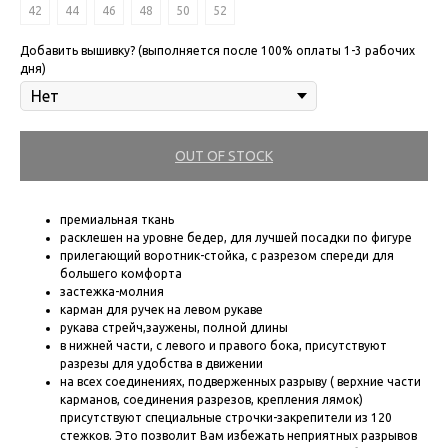
42
44
46
48
50
52
Добавить вышивку? (выполняется после 100% оплаты 1-3 рабочих
дня)
OUT OF STOCK
премиальная ткань
расклешен на уровне бедер, для лучшей посадки по фигуре
прилегающий воротник-стойка, с разрезом спереди для
большего комфорта
застежка-молния
карман для ручек на левом рукаве
рукава стрейч,заужены, полной длины
в нижней части, с левого и правого бока, присутствуют
разрезы для удобства в движении
на всех соединениях, подверженных разрыву ( верхние части
карманов, соединения разрезов, крепления лямок)
присутствуют специальные строчки-закрепители из 120
стежков. Это позволит Вам избежать неприятных разрывов