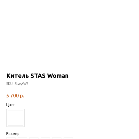
Китель STAS Woman
SKU:
Stas/W3
5 700
р.
Цвет
Размер