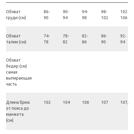
Обхват
86-
90-
94-
98-
102-
груди (см)
90
94
98
102
106
Обхват
74-
78-
82-
86-
92-
талии (см)
78
82
86
90
94
Обхват
бедер (см)
самая
выпирающая
часть
Длина брюк
102
104
106
107
107,5
от пояса до
манжета
(см)