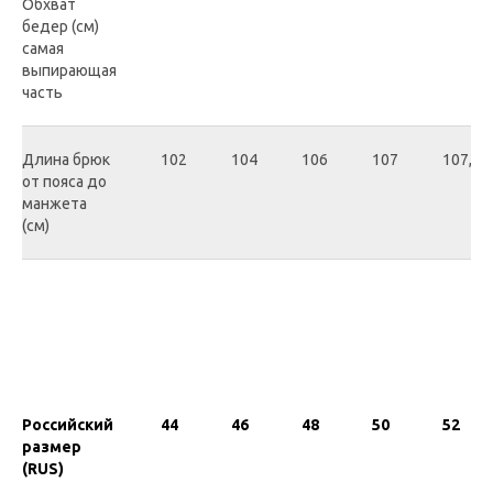
Обхват
бедер (см)
самая
выпирающая
часть
Длина брюк
102
104
106
107
107,5
от пояса до
манжета
(см)
Российский
44
46
48
50
52
размер
(RUS)