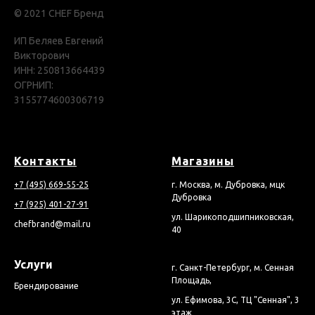
© 2021 CHEF Бренд
ИП Беляев Евгений
Викторович
ИНН: 250813664439
ОГРНИП:
3155774600306719
Контакты
Магазины
+7 (495) 669-55-25
г. Москва, м. Дубровка, мцк
Дубровка
+7 (925) 401-27-91
ул. Шарикоподшипниковская,
chefbrand@mail.ru
40
Услуги
г. Санкт-Петербург, м. Сенная
Площадь,
Брендирование
ул. Ефимова, 3С, ТЦ "Сенная", 3
этаж