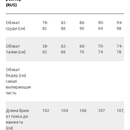
(RUS)
Обхват
78-
82-
86-
90-
94-
груди (см)
82
86
90
94
98
Обхват
58-
62-
66-
70-
74-
талии (см)
62
66
70
74
78
Обхват
бедер (см)
самая
выпирающая
часть
Длина брюк
102
104
106
107
107,5
от пояса до
манжета
(см)