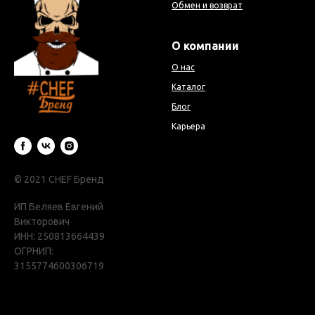
Обмен и возврат
О компании
О нас
Каталог
Блог
Карьера
© 2021 CHEF Бренд
ИП Беляев Евгений
Викторович
ИНН: 250813664439
ОГРНИП:
3155774600306719