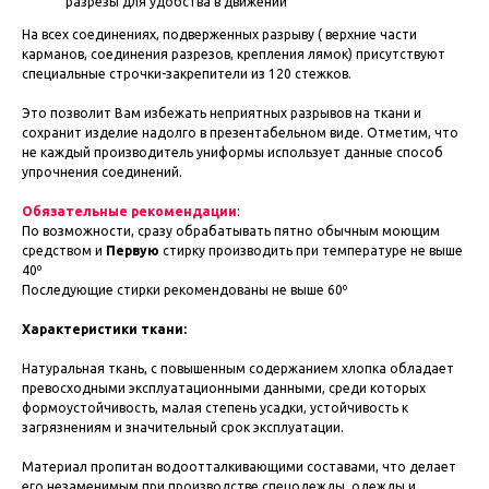
разрезы для удобства в движении
На всех соединениях, подверженных разрыву ( верхние части
карманов, соединения разрезов, крепления лямок) присутствуют
специальные строчки-закрепители из 120 стежков.
Это позволит Вам избежать неприятных разрывов на ткани и
сохранит изделие надолго в презентабельном виде. Отметим, что
не каждый производитель униформы использует данные способ
упрочнения соединений.
Обязательные рекомендации
:
По возможности, сразу обрабатывать пятно обычным моющим
средством и
Первую
стирку производить при температуре не выше
40º
Последующие стирки рекомендованы не выше 60º
Характеристики ткани:
Натуральная ткань, с повышенным содержанием хлопка обладает
превосходными эксплуатационными данными, среди которых
формоустойчивость, малая степень усадки, устойчивость к
загрязнениям и значительный срок эксплуатации.
Материал пропитан водоотталкивающими составами, что делает
его незаменимым при производстве спецодежды, одежды и