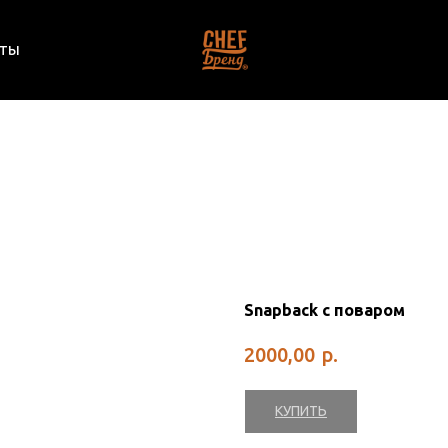
кты
Snapback с поваром
р.
2000,00
КУПИТЬ