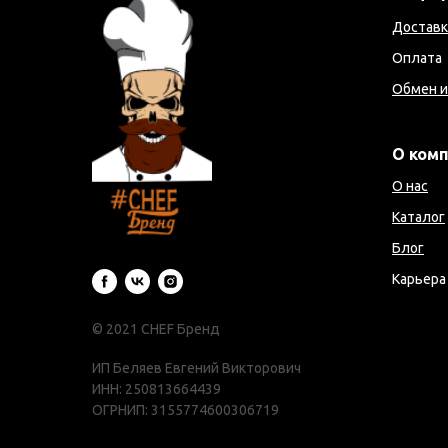
Доставк
Оплата
Обмен и
О ком
О нас
Каталог
Блог
Карьера
© 2021 CHEF Бренд
ИП Беляев Евгений Викторович
ИНН: 250813664439
ОГРНИП: 3155774600306719