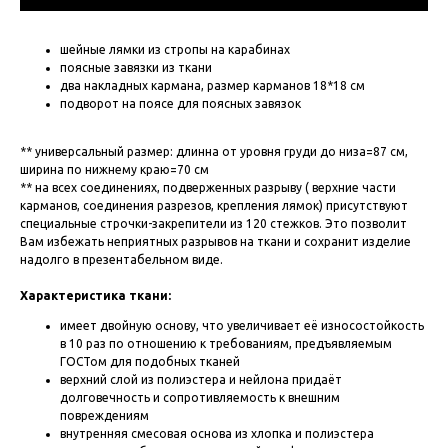
шейные лямки из стропы на карабинах
поясные завязки из ткани
два накладных кармана, размер карманов 18*18 см
подворот на поясе для поясных завязок
** универсальный размер: длинна от уровня груди до низа=87 см,
ширина по нижнему краю=70 см
** на всех соединениях, подверженных разрыву ( верхние части
карманов, соединения разрезов, крепления лямок) присутствуют
специальные строчки-закрепители из 120 стежков. Это позволит
Вам избежать неприятных разрывов на ткани и сохранит изделие
надолго в презентабельном виде.
Характеристика ткани:
имеет двойную основу, что увеличивает её износостойкость
в 10 раз по отношению к требованиям, предъявляемым
ГОСТом для подобных тканей
верхний слой из полиэстера и нейлона придаёт
долговечность и сопротивляемость к внешним
повреждениям
внутренняя смесовая основа из хлопка и полиэстера