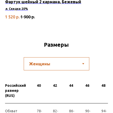
Фартук шейный 2 кармана, Бежевый
Фа
🔥
Скидка 20%
🔥
1 520
р.
1 900
р.
1 
Размеры
Российский
40
42
44
46
48
размер
(RUS)
Обхват
78-
82-
86-
90-
94-