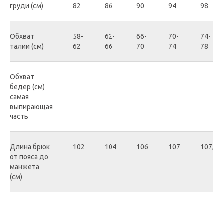
груди (см)
82
86
90
94
98
Обхват
58-
62-
66-
70-
74-
талии (см)
62
66
70
74
78
Обхват
бедер (см)
самая
выпирающая
часть
Длина брюк
102
104
106
107
107,5
от пояса до
манжета
(см)