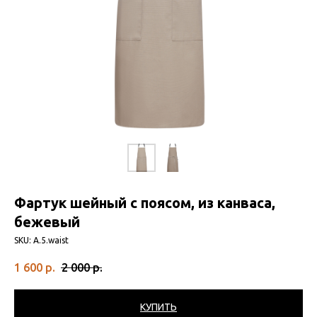
Фартук шейный с поясом, из канваса,
бежевый
SKU:
A.5.waist
1 600
р.
2 000
р.
КУПИТЬ