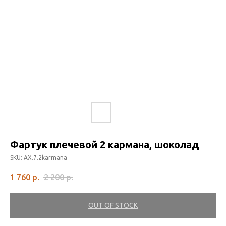
Фартук плечевой 2 кармана, шоколад
SKU:
AX.7.2karmana
1 760
р.
2 200
р.
OUT OF STOCK