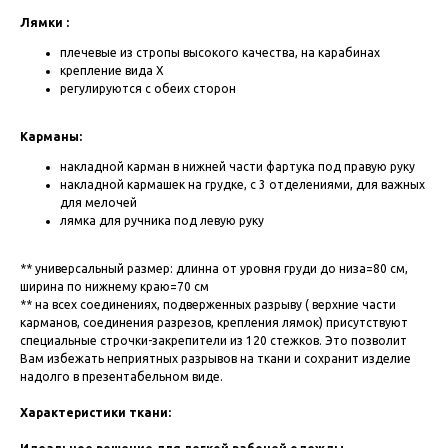
Лямки :
плечевые из стропы высокого качества, на карабинах
крепление вида Х
регулируются с обеих сторон
Карманы:
накладной карман в нижней части фартука под правую руку
накладной кармашек на грудке, с 3 отделениями, для важных
для мелочей
лямка для ручника под левую руку
** универсальный размер: длинна от уровня груди до низа=80 см,
ширина по нижнему краю=70 см
** на всех соединениях, подверженных разрыву ( верхние части
карманов, соединения разрезов, крепления лямок) присутствуют
специальные строчки-закрепители из 120 стежков. Это позволит
Вам избежать неприятных разрывов на ткани и сохранит изделие
надолго в презентабельном виде.
Характеристики ткани: