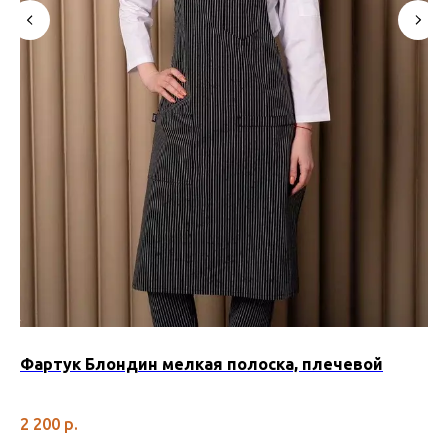
Фартук Блондин мелкая полоска, плечевой
Фа
ч
2 200
р.
2 