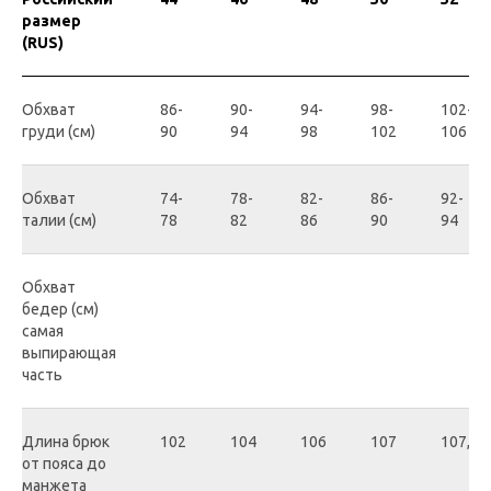
размер
(RUS)
Обхват
86-
90-
94-
98-
102-
груди (см)
90
94
98
102
106
Обхват
74-
78-
82-
86-
92-
талии (см)
78
82
86
90
94
Обхват
бедер (см)
самая
выпирающая
часть
Длина брюк
102
104
106
107
107,5
от пояса до
манжета