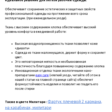
Идеальное решение для легкой рабочей одежды.
Обеспечивает сохранение эстетических и защитных свойств
профессиональной одежды на протяжении всего срока
эксплуатации. (при еженедельном уходе).
Ткань с высоким содержанием хлопка обеспечивает высокий
уровень комфорта в ежедневной работе:
Высокая воздухопроницаемость ткани позволяет коже
«дышать»
Одежда из ткани маломнущаяся, держит форму и сохраняет
цвет.
Это неповторимая мягкость и необыкновенная
пластичность благодаря повышенному содержанию хлопка
Инновационная отделка ткани экологичными нано-
препаратами
easy care
(«легкий уход», читайте об этом в
нашей статье на главной странице сайта) обеспечит
формоустойчивость изделия и позволит не гладить его
после стирки
Фартук плечевой 2 кармана,
Также в цвете Милитари :
на карабинах, милитари