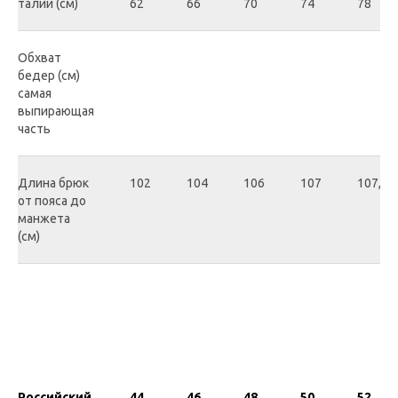
талии (см)
62
66
70
74
78
Обхват
бедер (см)
самая
выпирающая
часть
Длина брюк
102
104
106
107
107,5
от пояса до
манжета
(см)
Российский
44
46
48
50
52