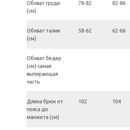
Обхват груди
78-82
82-86
(см)
Обхват талии
58-62
62-66
(см)
Обхват бедер
(см) самая
выпирающая
часть
Длина брюк от
102
104
пояса до
манжета (см)