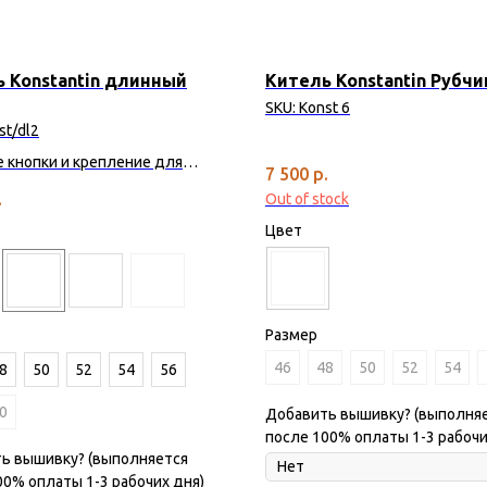
 Konstantin длинный
Китель Konstantin Рубчи
SKU:
Konst 6
st/dl2
 кнопки и крепление для
7 500
р.
.
Out of stock
Цвет
Размер
46
48
50
52
54
8
50
52
54
56
0
Добавить вышивку? (выполня
после 100% оплаты 1-3 рабочи
ь вышивку? (выполняется
00% оплаты 1-3 рабочих дня)