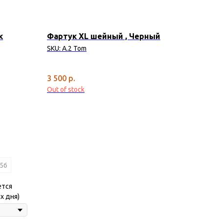
к
Фартук XL шейный , Черный
SKU:
A.2 Tom
3 500
р.
Out of stock
56
ется
х дня)