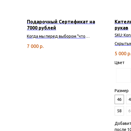
Подарочный Сертификат на
Китель
7000 рублей
рукав
SKU:
Kon
Когда мы перед выбором "что
подарить", отличная идея подарить
Скрытые
7 000
р.
ВЫБОР
фартука
5 000
р
Цвет
Размер
46
4
58
6
Добавит
после 1