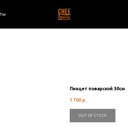
кты
Пинцет поварской 30см
1 700
р.
OUT OF STOCK