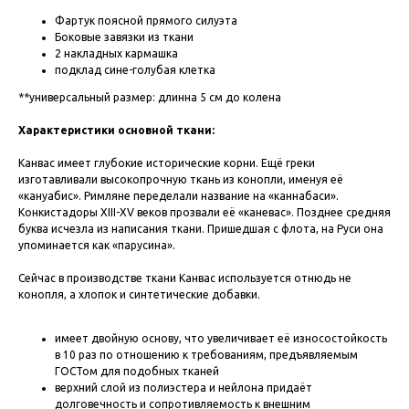
Фартук поясной прямого силуэта
Боковые завязки из ткани
2 накладных кармашка
подклад сине-голубая клетка
**универсальный размер: длинна 5 см до колена
Характеристики основной ткани:
Канвас имеет глубокие исторические корни. Ещё греки
изготавливали высокопрочную ткань из конопли, именуя её
«кануабис». Римляне переделали название на «каннабаси».
Конкистадоры XIII-XV веков прозвали её «каневас». Позднее средняя
буква исчезла из написания ткани. Пришедшая с флота, на Руси она
упоминается как «парусина».
Сейчас в производстве ткани Канвас используется отнюдь не
конопля, а хлопок и синтетические добавки.
имеет двойную основу, что увеличивает её износостойкость
в 10 раз по отношению к требованиям, предъявляемым
ГОСТом для подобных тканей
верхний слой из полиэстера и нейлона придаёт
долговечность и сопротивляемость к внешним