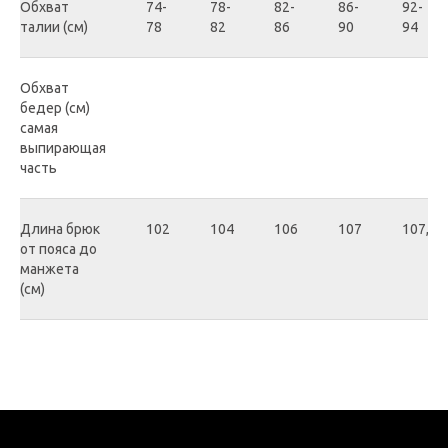
Обхват
74-
78-
82-
86-
92-
талии (см)
78
82
86
90
94
Обхват
бедер (см)
самая
выпирающая
часть
Длина брюк
102
104
106
107
107,5
от пояса до
манжета
(см)