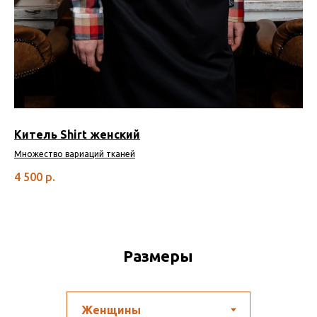
Китель Shirt женский
Ки
Множество вариаций тканей
Кла
" н
4 500
р.
4 
И в
Out
Размеры