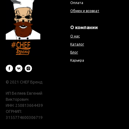
Оплата
Обмен и возврат
О компании
О нас
Каталог
Блог
Карьера
© 2021 CHEF Бренд
ИП Беляев Евгений
Викторович
ИНН: 250813664439
ОГРНИП:
3155774600306719