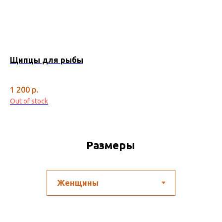
Щипцы для рыбы
По
Ког
ВЫ
1 200
р.
7 
Out of stock
Размеры